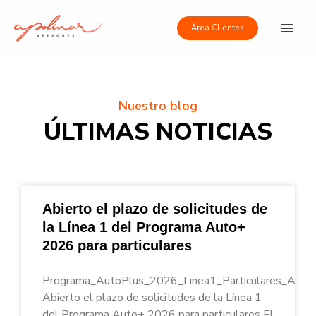
Ir
Main
al
Área Clientes
Men
contenido
Nuestro blog
ÚLTIMAS NOTICIAS
Abierto el plazo de solicitudes de
la Línea 1 del Programa Auto+
2026 para particulares
Programa_AutoPlus_2026_Linea1_Particulares_Apoli
Abierto el plazo de solicitudes de la Línea 1
del Programa Auto+ 2026 para particulares El