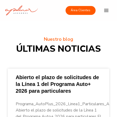
Ir
Main
al
Área Clientes
Men
contenido
Nuestro blog
ÚLTIMAS NOTICIAS
Abierto el plazo de solicitudes de
la Línea 1 del Programa Auto+
2026 para particulares
Programa_AutoPlus_2026_Linea1_Particulares_Apoli
Abierto el plazo de solicitudes de la Línea 1
del Programa Auto+ 2026 para particulares El