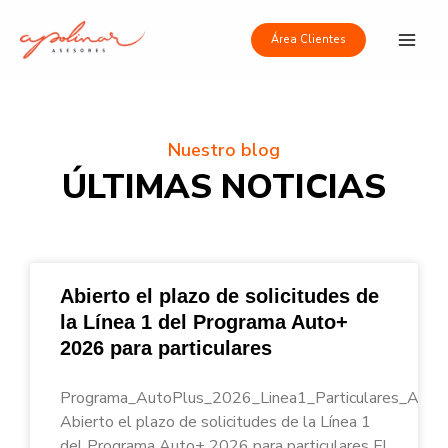
Ir
Main
al
Área Clientes
Men
contenido
Nuestro blog
ÚLTIMAS NOTICIAS
Abierto el plazo de solicitudes de
la Línea 1 del Programa Auto+
2026 para particulares
Programa_AutoPlus_2026_Linea1_Particulares_Apoli
Abierto el plazo de solicitudes de la Línea 1
del Programa Auto+ 2026 para particulares El