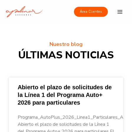
Ir
Main
al
Área Clientes
Men
contenido
Nuestro blog
ÚLTIMAS NOTICIAS
Abierto el plazo de solicitudes de
la Línea 1 del Programa Auto+
2026 para particulares
Programa_AutoPlus_2026_Linea1_Particulares_Apoli
Abierto el plazo de solicitudes de la Línea 1
del Programa Auto+ 2026 para particulares El