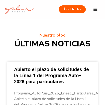
Ir
Main
al
Área Clientes
Men
contenido
Nuestro blog
ÚLTIMAS NOTICIAS
Abierto el plazo de solicitudes de
la Línea 1 del Programa Auto+
2026 para particulares
Programa_AutoPlus_2026_Linea1_Particulares_Apoli
Abierto el plazo de solicitudes de la Línea 1
del Programa Auto+ 2026 para particulares El