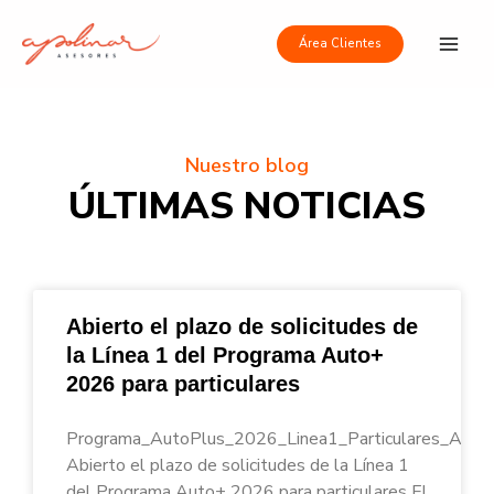
Ir
Main
al
Área Clientes
Men
contenido
Nuestro blog
ÚLTIMAS NOTICIAS
Abierto el plazo de solicitudes de
la Línea 1 del Programa Auto+
2026 para particulares
Programa_AutoPlus_2026_Linea1_Particulares_Apoli
Abierto el plazo de solicitudes de la Línea 1
del Programa Auto+ 2026 para particulares El