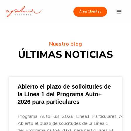
Ir
Main
al
Área Clientes
Men
contenido
Nuestro blog
ÚLTIMAS NOTICIAS
Abierto el plazo de solicitudes de
la Línea 1 del Programa Auto+
2026 para particulares
Programa_AutoPlus_2026_Linea1_Particulares_Apoli
Abierto el plazo de solicitudes de la Línea 1
del Programa Auto+ 2026 para particulares El