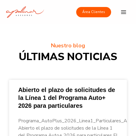
Ir
Main
al
Área Clientes
Men
contenido
Nuestro blog
ÚLTIMAS NOTICIAS
Abierto el plazo de solicitudes de
la Línea 1 del Programa Auto+
2026 para particulares
Programa_AutoPlus_2026_Linea1_Particulares_Apoli
Abierto el plazo de solicitudes de la Línea 1
del Programa Auto+ 2026 para particulares El