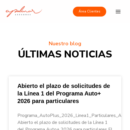
Ir
Main
al
Área Clientes
Men
contenido
Nuestro blog
ÚLTIMAS NOTICIAS
Abierto el plazo de solicitudes de
la Línea 1 del Programa Auto+
2026 para particulares
Programa_AutoPlus_2026_Linea1_Particulares_Apoli
Abierto el plazo de solicitudes de la Línea 1
del Programa Auto+ 2026 para particulares El