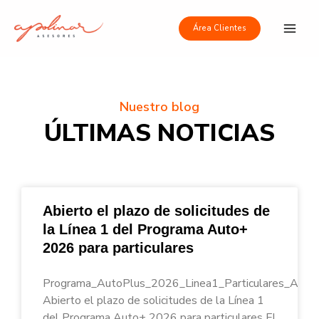
Ir
Main
al
Área Clientes
Men
contenido
Nuestro blog
ÚLTIMAS NOTICIAS
Abierto el plazo de solicitudes de
la Línea 1 del Programa Auto+
2026 para particulares
Programa_AutoPlus_2026_Linea1_Particulares_Apoli
Abierto el plazo de solicitudes de la Línea 1
del Programa Auto+ 2026 para particulares El