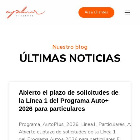
Ir
Main
al
Área Clientes
Men
contenido
Nuestro blog
ÚLTIMAS NOTICIAS
Abierto el plazo de solicitudes de
la Línea 1 del Programa Auto+
2026 para particulares
Programa_AutoPlus_2026_Linea1_Particulares_Apoli
Abierto el plazo de solicitudes de la Línea 1
del Programa Auto+ 2026 para particulares El