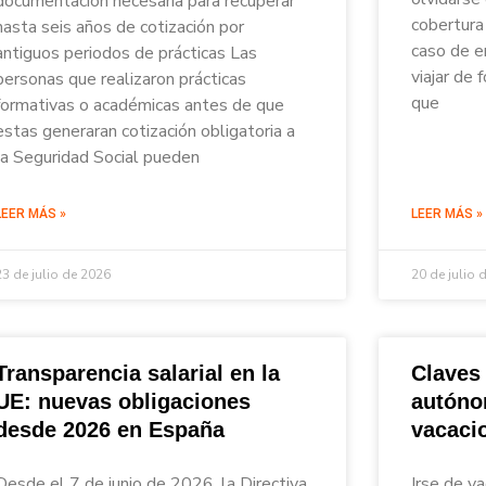
documentación necesaria para recuperar
cobertura 
hasta seis años de cotización por
caso de e
antiguos periodos de prácticas Las
viajar de
personas que realizaron prácticas
que
formativas o académicas antes de que
estas generaran cotización obligatoria a
la Seguridad Social pueden
LEER MÁS »
LEER MÁS »
23 de julio de 2026
20 de julio 
Transparencia salarial en la
Claves
UE: nuevas obligaciones
autóno
desde 2026 en España
vacaci
Desde el 7 de junio de 2026, la Directiva
Irse de va