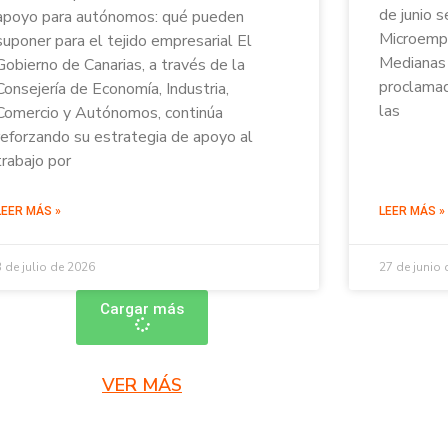
de junio s
apoyo para autónomos: qué pueden
Microempr
suponer para el tejido empresarial El
Medianas 
Gobierno de Canarias, a través de la
proclamad
Consejería de Economía, Industria,
las
Comercio y Autónomos, continúa
reforzando su estrategia de apoyo al
trabajo por
LEER MÁS »
LEER MÁS »
3 de julio de 2026
27 de junio
Cargar más
VER MÁS