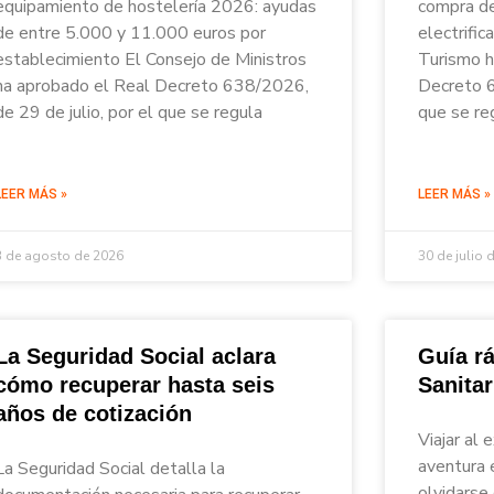
equipamiento de hostelería 2026: ayudas
compra de
de entre 5.000 y 11.000 euros por
electrific
establecimiento El Consejo de Ministros
Turismo h
ha aprobado el Real Decreto 638/2026,
Decreto 6
de 29 de julio, por el que se regula
que se re
LEER MÁS »
LEER MÁS »
3 de agosto de 2026
30 de julio 
La Seguridad Social aclara
Guía rá
cómo recuperar hasta seis
Sanita
años de cotización
Viajar al 
aventura 
La Seguridad Social detalla la
olvidarse