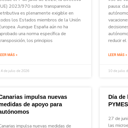
(UE) 2023/970 sobre transparencia
pausa: cl
retributiva es plenamente exigible en
autónomos
todos los Estados miembros de la Unión
vacacione
Europea. Aunque España aún no ha
decisione
aprobado una norma específica de
autónomos
transposición, los principios
reducir el
LEER MÁS »
LEER MÁS »
14 de julio de 2026
10 de julio 
Canarias impulsa nuevas
Día de
medidas de apoyo para
PYMES
autónomos
27 de jun
las micro
Canarias impulsa nuevas medidas de