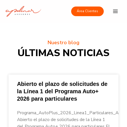
Ir
Main
al
Área Clientes
Men
contenido
Nuestro blog
ÚLTIMAS NOTICIAS
Abierto el plazo de solicitudes de
la Línea 1 del Programa Auto+
2026 para particulares
Programa_AutoPlus_2026_Linea1_Particulares_Apoli
Abierto el plazo de solicitudes de la Línea 1
del Programa Auto+ 2026 para particulares El