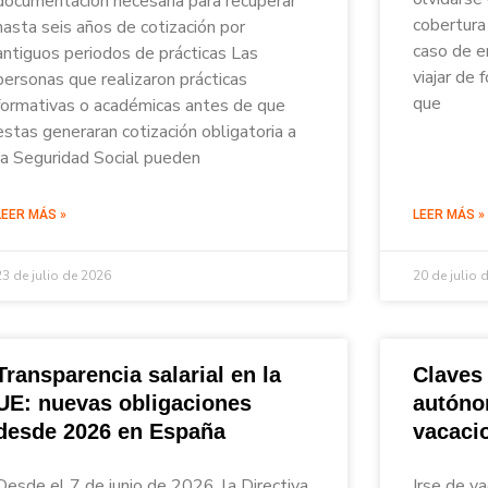
documentación necesaria para recuperar
cobertura 
hasta seis años de cotización por
caso de e
antiguos periodos de prácticas Las
viajar de
personas que realizaron prácticas
que
formativas o académicas antes de que
estas generaran cotización obligatoria a
la Seguridad Social pueden
LEER MÁS »
LEER MÁS »
23 de julio de 2026
20 de julio 
Transparencia salarial en la
Claves
UE: nuevas obligaciones
autóno
desde 2026 en España
vacaci
Desde el 7 de junio de 2026, la Directiva
Irse de va