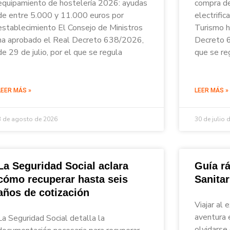
equipamiento de hostelería 2026: ayudas
compra de
de entre 5.000 y 11.000 euros por
electrific
establecimiento El Consejo de Ministros
Turismo h
ha aprobado el Real Decreto 638/2026,
Decreto 6
de 29 de julio, por el que se regula
que se re
LEER MÁS »
LEER MÁS »
3 de agosto de 2026
30 de julio 
La Seguridad Social aclara
Guía rá
cómo recuperar hasta seis
Sanita
años de cotización
Viajar al 
aventura 
La Seguridad Social detalla la
olvidarse