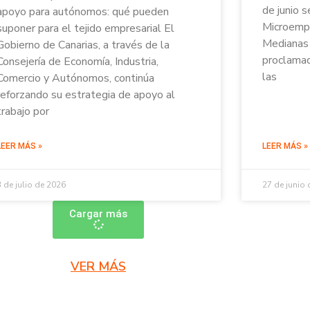
de junio s
apoyo para autónomos: qué pueden
Microempr
suponer para el tejido empresarial El
Medianas 
Gobierno de Canarias, a través de la
proclamad
Consejería de Economía, Industria,
las
Comercio y Autónomos, continúa
reforzando su estrategia de apoyo al
trabajo por
LEER MÁS »
LEER MÁS »
3 de julio de 2026
27 de junio
Cargar más
VER MÁS