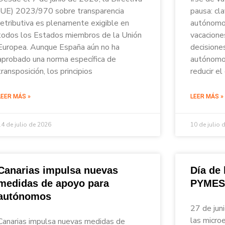
(UE) 2023/970 sobre transparencia
pausa: cl
retributiva es plenamente exigible en
autónomos
todos los Estados miembros de la Unión
vacacione
Europea. Aunque España aún no ha
decisione
aprobado una norma específica de
autónomos
transposición, los principios
reducir el
LEER MÁS »
LEER MÁS »
14 de julio de 2026
10 de julio 
Canarias impulsa nuevas
Día de
medidas de apoyo para
PYMES
autónomos
27 de jun
las micro
Canarias impulsa nuevas medidas de