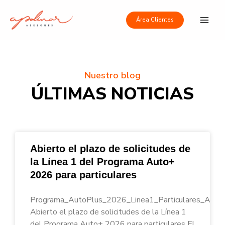
Ir
Main
al
Área Clientes
Men
contenido
Nuestro blog
ÚLTIMAS NOTICIAS
Abierto el plazo de solicitudes de
la Línea 1 del Programa Auto+
2026 para particulares
Programa_AutoPlus_2026_Linea1_Particulares_Apoli
Abierto el plazo de solicitudes de la Línea 1
del Programa Auto+ 2026 para particulares El