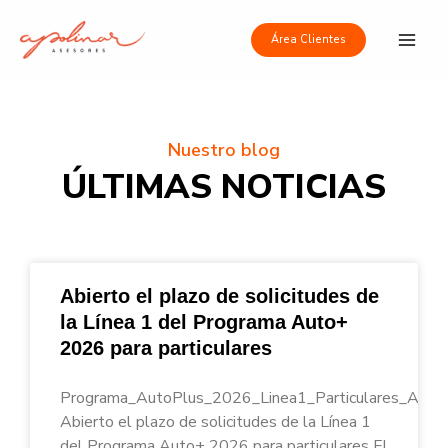
Ir
Main
al
Área Clientes
Men
contenido
Nuestro blog
ÚLTIMAS NOTICIAS
Abierto el plazo de solicitudes de
la Línea 1 del Programa Auto+
2026 para particulares
Programa_AutoPlus_2026_Linea1_Particulares_Apoli
Abierto el plazo de solicitudes de la Línea 1
del Programa Auto+ 2026 para particulares El