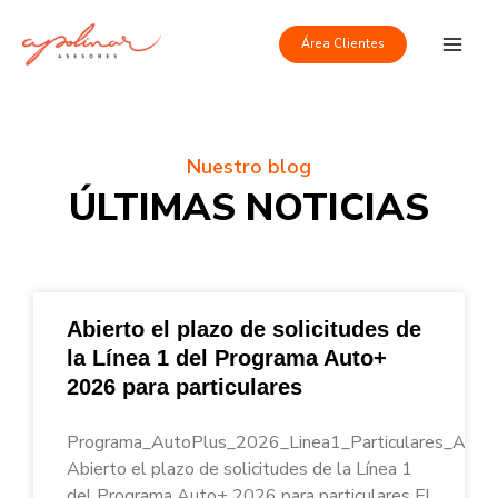
Ir
Main
al
Área Clientes
Men
contenido
Nuestro blog
ÚLTIMAS NOTICIAS
Abierto el plazo de solicitudes de
la Línea 1 del Programa Auto+
2026 para particulares
Programa_AutoPlus_2026_Linea1_Particulares_Apoli
Abierto el plazo de solicitudes de la Línea 1
del Programa Auto+ 2026 para particulares El