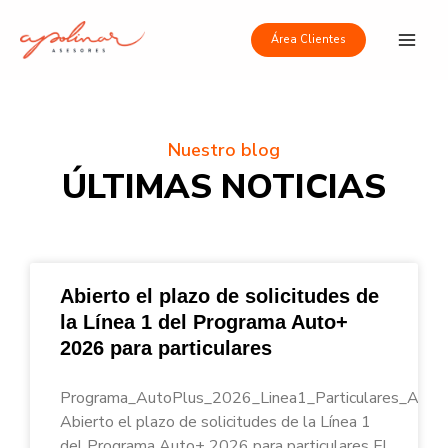
Ir
Main
al
Área Clientes
Men
contenido
Nuestro blog
ÚLTIMAS NOTICIAS
Abierto el plazo de solicitudes de
la Línea 1 del Programa Auto+
2026 para particulares
Programa_AutoPlus_2026_Linea1_Particulares_Apoli
Abierto el plazo de solicitudes de la Línea 1
del Programa Auto+ 2026 para particulares El