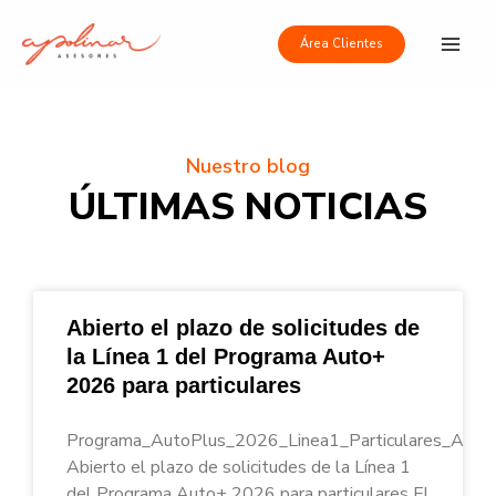
Ir
Main
al
Área Clientes
Men
contenido
Nuestro blog
ÚLTIMAS NOTICIAS
Abierto el plazo de solicitudes de
la Línea 1 del Programa Auto+
2026 para particulares
Programa_AutoPlus_2026_Linea1_Particulares_Apoli
Abierto el plazo de solicitudes de la Línea 1
del Programa Auto+ 2026 para particulares El