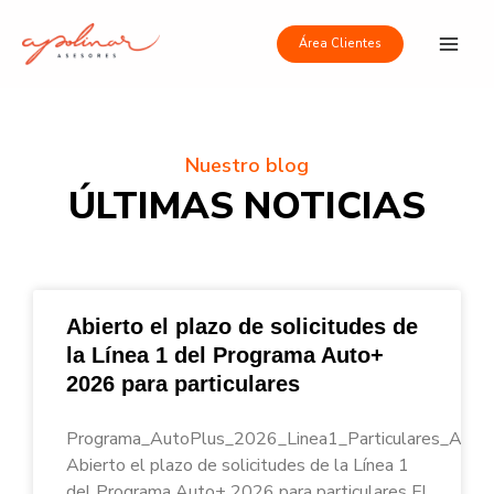
Ir
Main
al
Área Clientes
Men
contenido
Nuestro blog
ÚLTIMAS NOTICIAS
Abierto el plazo de solicitudes de
la Línea 1 del Programa Auto+
2026 para particulares
Programa_AutoPlus_2026_Linea1_Particulares_Apoli
Abierto el plazo de solicitudes de la Línea 1
del Programa Auto+ 2026 para particulares El