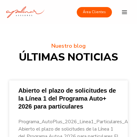
Ir
Main
al
Área Clientes
Men
contenido
Nuestro blog
ÚLTIMAS NOTICIAS
Abierto el plazo de solicitudes de
la Línea 1 del Programa Auto+
2026 para particulares
Programa_AutoPlus_2026_Linea1_Particulares_Apoli
Abierto el plazo de solicitudes de la Línea 1
del Programa Auto+ 2026 para particulares El