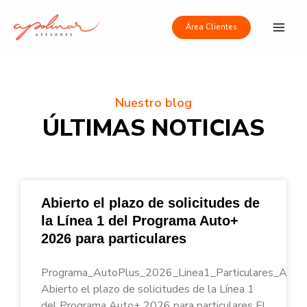
Ir
Main
al
Área Clientes
Men
contenido
Nuestro blog
ÚLTIMAS NOTICIAS
Abierto el plazo de solicitudes de
la Línea 1 del Programa Auto+
2026 para particulares
Programa_AutoPlus_2026_Linea1_Particulares_Apoli
Abierto el plazo de solicitudes de la Línea 1
del Programa Auto+ 2026 para particulares El