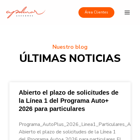
Ir
Main
al
Área Clientes
Men
contenido
Nuestro blog
ÚLTIMAS NOTICIAS
Abierto el plazo de solicitudes de
la Línea 1 del Programa Auto+
2026 para particulares
Programa_AutoPlus_2026_Linea1_Particulares_Apoli
Abierto el plazo de solicitudes de la Línea 1
del Programa Auto+ 2026 para particulares El