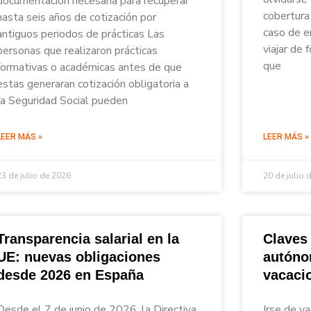
documentación necesaria para recuperar
cobertura 
hasta seis años de cotización por
caso de e
antiguos periodos de prácticas Las
viajar de
personas que realizaron prácticas
que
formativas o académicas antes de que
estas generaran cotización obligatoria a
la Seguridad Social pueden
LEER MÁS »
LEER MÁS »
23 de julio de 2026
20 de julio 
Transparencia salarial en la
Claves
UE: nuevas obligaciones
autóno
desde 2026 en España
vacaci
Desde el 7 de junio de 2026, la Directiva
Irse de va