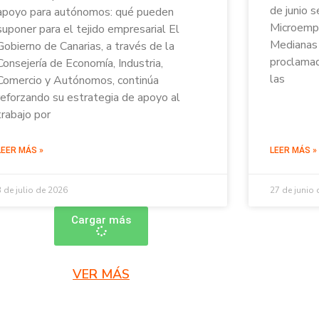
de junio s
apoyo para autónomos: qué pueden
Microempr
suponer para el tejido empresarial El
Medianas 
Gobierno de Canarias, a través de la
proclamad
Consejería de Economía, Industria,
las
Comercio y Autónomos, continúa
reforzando su estrategia de apoyo al
trabajo por
LEER MÁS »
LEER MÁS »
3 de julio de 2026
27 de junio
Cargar más
VER MÁS