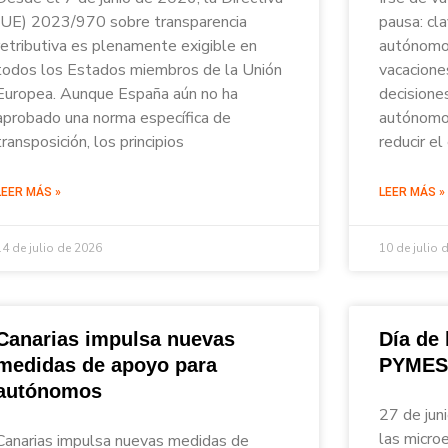
(UE) 2023/970 sobre transparencia
pausa: cl
retributiva es plenamente exigible en
autónomos
todos los Estados miembros de la Unión
vacacione
Europea. Aunque España aún no ha
decisione
aprobado una norma específica de
autónomos
transposición, los principios
reducir el
LEER MÁS »
LEER MÁS »
14 de julio de 2026
10 de julio 
Canarias impulsa nuevas
Día de
medidas de apoyo para
PYMES
autónomos
27 de jun
las micro
Canarias impulsa nuevas medidas de