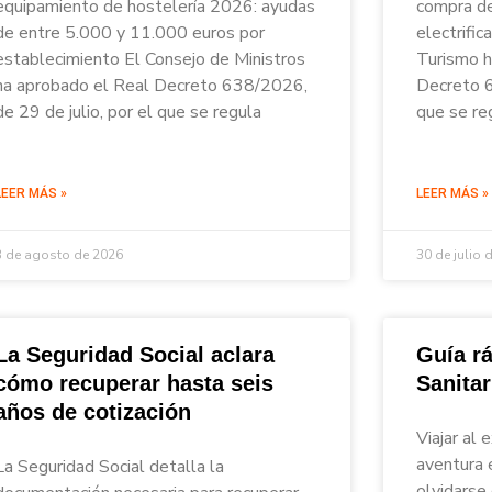
equipamiento de hostelería 2026: ayudas
compra de
de entre 5.000 y 11.000 euros por
electrific
establecimiento El Consejo de Ministros
Turismo h
ha aprobado el Real Decreto 638/2026,
Decreto 6
de 29 de julio, por el que se regula
que se re
LEER MÁS »
LEER MÁS »
3 de agosto de 2026
30 de julio 
La Seguridad Social aclara
Guía rá
cómo recuperar hasta seis
Sanita
años de cotización
Viajar al 
aventura 
La Seguridad Social detalla la
olvidarse