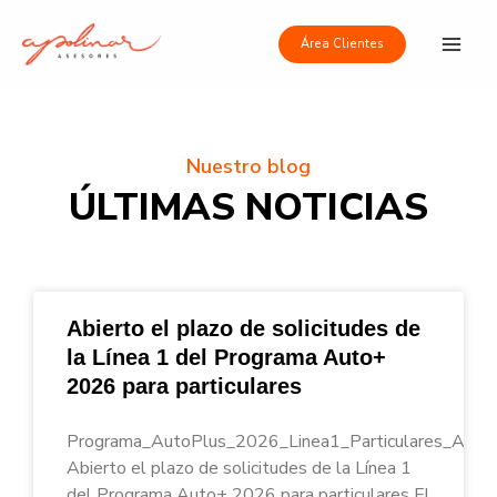
Ir
Main
al
Área Clientes
Men
contenido
Nuestro blog
ÚLTIMAS NOTICIAS
Abierto el plazo de solicitudes de
la Línea 1 del Programa Auto+
2026 para particulares
Programa_AutoPlus_2026_Linea1_Particulares_Apoli
Abierto el plazo de solicitudes de la Línea 1
del Programa Auto+ 2026 para particulares El