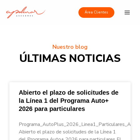
Ir
Main
al
Área Clientes
Men
contenido
Nuestro blog
ÚLTIMAS NOTICIAS
Abierto el plazo de solicitudes de
la Línea 1 del Programa Auto+
2026 para particulares
Programa_AutoPlus_2026_Linea1_Particulares_Apoli
Abierto el plazo de solicitudes de la Línea 1
del Programa Auto+ 2026 para particulares El