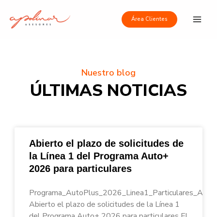
Ir
Main
al
Área Clientes
Men
contenido
Nuestro blog
ÚLTIMAS NOTICIAS
Abierto el plazo de solicitudes de
la Línea 1 del Programa Auto+
2026 para particulares
Programa_AutoPlus_2026_Linea1_Particulares_Apoli
Abierto el plazo de solicitudes de la Línea 1
del Programa Auto+ 2026 para particulares El