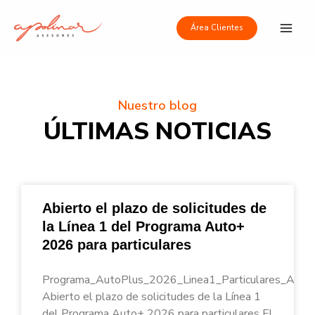
Ir
Main
al
Área Clientes
Men
contenido
Nuestro blog
ÚLTIMAS NOTICIAS
Abierto el plazo de solicitudes de
la Línea 1 del Programa Auto+
2026 para particulares
Programa_AutoPlus_2026_Linea1_Particulares_Apoli
Abierto el plazo de solicitudes de la Línea 1
del Programa Auto+ 2026 para particulares El