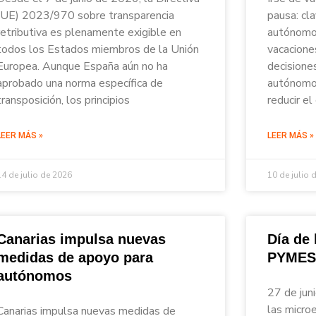
(UE) 2023/970 sobre transparencia
pausa: cl
retributiva es plenamente exigible en
autónomos
todos los Estados miembros de la Unión
vacacione
Europea. Aunque España aún no ha
decisione
aprobado una norma específica de
autónomos
transposición, los principios
reducir el
LEER MÁS »
LEER MÁS »
14 de julio de 2026
10 de julio 
Canarias impulsa nuevas
Día de
medidas de apoyo para
PYMES
autónomos
27 de jun
las micro
Canarias impulsa nuevas medidas de