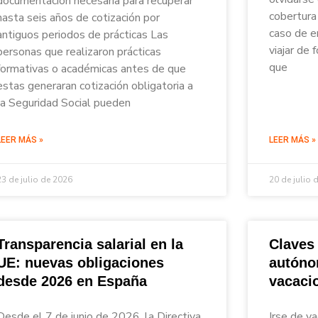
documentación necesaria para recuperar
cobertura 
hasta seis años de cotización por
caso de e
antiguos periodos de prácticas Las
viajar de
personas que realizaron prácticas
que
formativas o académicas antes de que
estas generaran cotización obligatoria a
la Seguridad Social pueden
LEER MÁS »
LEER MÁS »
23 de julio de 2026
20 de julio 
Transparencia salarial en la
Claves
UE: nuevas obligaciones
autóno
desde 2026 en España
vacaci
Desde el 7 de junio de 2026, la Directiva
Irse de va