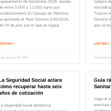
equipamiento de hostelería 2026: ayudas
compra de
de entre 5.000 y 11.000 euros por
electrific
establecimiento El Consejo de Ministros
Turismo h
ha aprobado el Real Decreto 638/2026,
Decreto 6
de 29 de julio, por el que se regula
que se re
LEER MÁS »
LEER MÁS »
3 de agosto de 2026
30 de julio 
La Seguridad Social aclara
Guía rá
cómo recuperar hasta seis
Sanita
años de cotización
Viajar al 
aventura 
La Seguridad Social detalla la
olvidarse