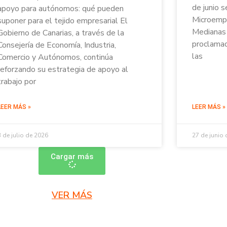
de junio s
apoyo para autónomos: qué pueden
Microempr
suponer para el tejido empresarial El
Medianas 
Gobierno de Canarias, a través de la
proclamad
Consejería de Economía, Industria,
las
Comercio y Autónomos, continúa
reforzando su estrategia de apoyo al
trabajo por
LEER MÁS »
LEER MÁS »
3 de julio de 2026
27 de junio
Cargar más
VER MÁS