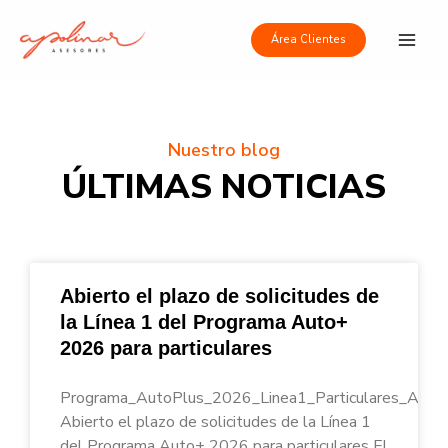
Ir
Main
al
Área Clientes
Men
contenido
Nuestro blog
ÚLTIMAS NOTICIAS
Abierto el plazo de solicitudes de
la Línea 1 del Programa Auto+
2026 para particulares
Programa_AutoPlus_2026_Linea1_Particulares_Apoli
Abierto el plazo de solicitudes de la Línea 1
del Programa Auto+ 2026 para particulares El