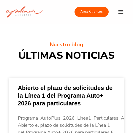
Ir
Main
al
Área Clientes
Men
contenido
Nuestro blog
ÚLTIMAS NOTICIAS
Abierto el plazo de solicitudes de
la Línea 1 del Programa Auto+
2026 para particulares
Programa_AutoPlus_2026_Linea1_Particulares_Apoli
Abierto el plazo de solicitudes de la Línea 1
del Programa Auto+ 2026 para particulares El