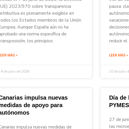
(UE) 2023/970 sobre transparencia
pausa: cl
retributiva es plenamente exigible en
autónomos
todos los Estados miembros de la Unión
vacacione
Europea. Aunque España aún no ha
decisione
aprobado una norma específica de
autónomos
transposición, los principios
reducir el
LEER MÁS »
LEER MÁS »
14 de julio de 2026
10 de julio 
Canarias impulsa nuevas
Día de
medidas de apoyo para
PYMES
autónomos
27 de jun
las micro
Canarias impulsa nuevas medidas de