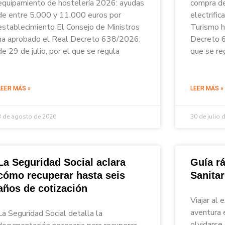
equipamiento de hostelería 2026: ayudas
compra de
de entre 5.000 y 11.000 euros por
electrific
establecimiento El Consejo de Ministros
Turismo h
ha aprobado el Real Decreto 638/2026,
Decreto 6
de 29 de julio, por el que se regula
que se re
LEER MÁS »
LEER MÁS »
3 de agosto de 2026
30 de julio 
La Seguridad Social aclara
Guía rá
cómo recuperar hasta seis
Sanita
años de cotización
Viajar al 
aventura 
La Seguridad Social detalla la
olvidarse