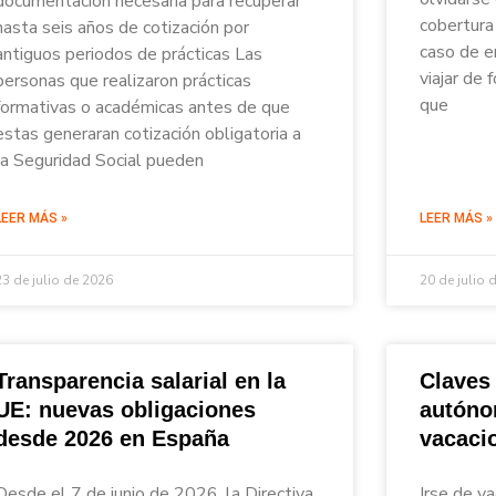
documentación necesaria para recuperar
cobertura 
hasta seis años de cotización por
caso de e
antiguos periodos de prácticas Las
viajar de
personas que realizaron prácticas
que
formativas o académicas antes de que
estas generaran cotización obligatoria a
la Seguridad Social pueden
LEER MÁS »
LEER MÁS »
23 de julio de 2026
20 de julio 
Transparencia salarial en la
Claves
UE: nuevas obligaciones
autóno
desde 2026 en España
vacaci
Desde el 7 de junio de 2026, la Directiva
Irse de va