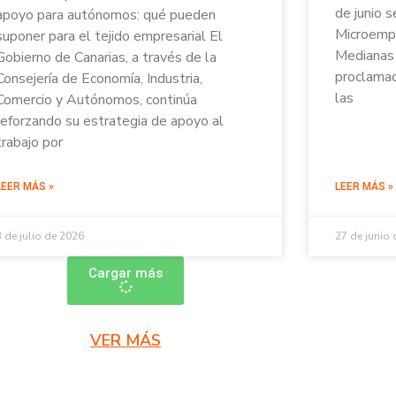
de junio s
apoyo para autónomos: qué pueden
Microempr
suponer para el tejido empresarial El
Medianas 
Gobierno de Canarias, a través de la
proclamad
Consejería de Economía, Industria,
las
Comercio y Autónomos, continúa
reforzando su estrategia de apoyo al
trabajo por
LEER MÁS »
LEER MÁS »
3 de julio de 2026
27 de junio
Cargar más
VER MÁS