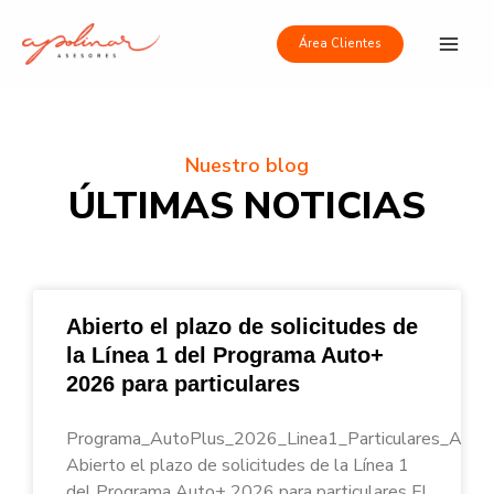
Ir
Main
al
Área Clientes
Men
contenido
Nuestro blog
ÚLTIMAS NOTICIAS
Abierto el plazo de solicitudes de
la Línea 1 del Programa Auto+
2026 para particulares
Programa_AutoPlus_2026_Linea1_Particulares_Apoli
Abierto el plazo de solicitudes de la Línea 1
del Programa Auto+ 2026 para particulares El