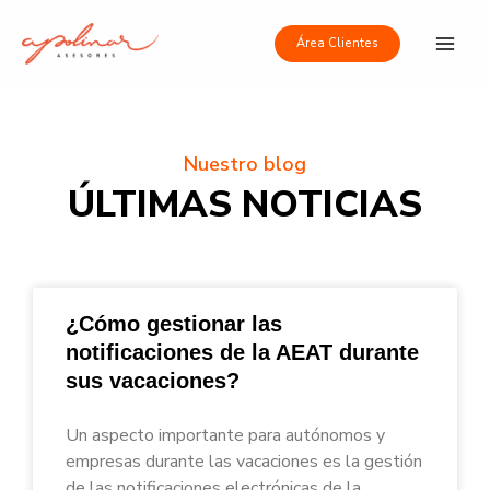
Ir
Main
al
Área Clientes
Men
contenido
Nuestro blog
ÚLTIMAS NOTICIAS
¿Cómo gestionar las
notificaciones de la AEAT durante
sus vacaciones?
Un aspecto importante para autónomos y
empresas durante las vacaciones es la gestión
de las notificaciones electrónicas de la