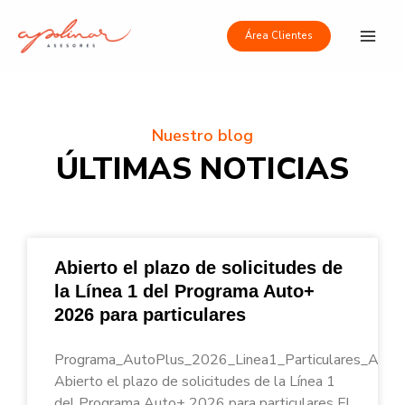
Ir
Main
al
Área Clientes
Men
contenido
Nuestro blog
ÚLTIMAS NOTICIAS
Abierto el plazo de solicitudes de
la Línea 1 del Programa Auto+
2026 para particulares
Programa_AutoPlus_2026_Linea1_Particulares_Apoli
Abierto el plazo de solicitudes de la Línea 1
del Programa Auto+ 2026 para particulares El