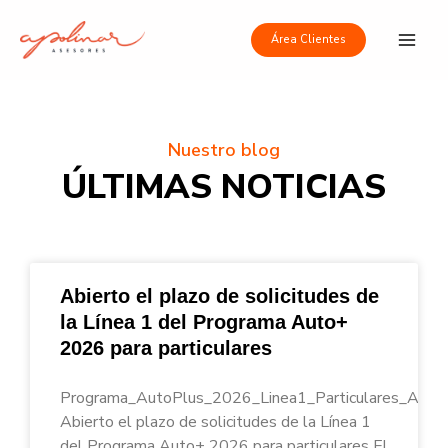
Ir
Main
al
Área Clientes
Men
contenido
Nuestro blog
ÚLTIMAS NOTICIAS
Abierto el plazo de solicitudes de
la Línea 1 del Programa Auto+
2026 para particulares
Programa_AutoPlus_2026_Linea1_Particulares_Apoli
Abierto el plazo de solicitudes de la Línea 1
del Programa Auto+ 2026 para particulares El