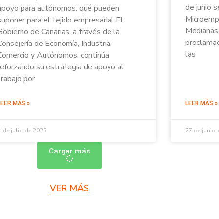
de junio s
apoyo para autónomos: qué pueden
Microempr
suponer para el tejido empresarial El
Medianas 
Gobierno de Canarias, a través de la
proclamad
Consejería de Economía, Industria,
las
Comercio y Autónomos, continúa
reforzando su estrategia de apoyo al
trabajo por
LEER MÁS »
LEER MÁS »
3 de julio de 2026
27 de junio
Cargar más
VER MÁS