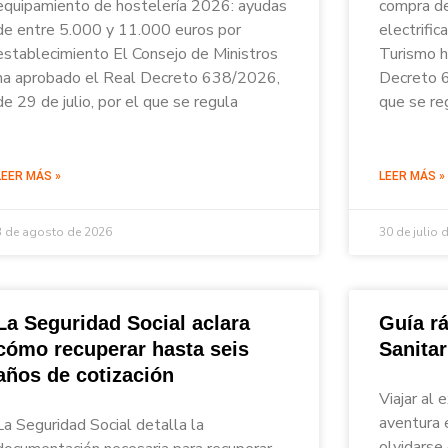
equipamiento de hostelería 2026: ayudas
compra de
de entre 5.000 y 11.000 euros por
electrific
establecimiento El Consejo de Ministros
Turismo h
ha aprobado el Real Decreto 638/2026,
Decreto 6
de 29 de julio, por el que se regula
que se re
LEER MÁS »
LEER MÁS »
3 de agosto de 2026
30 de julio 
La Seguridad Social aclara
Guía rá
cómo recuperar hasta seis
Sanita
años de cotización
Viajar al 
aventura 
La Seguridad Social detalla la
olvidarse