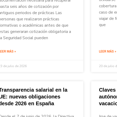
documentación necesaria para recuperar
cobertura 
hasta seis años de cotización por
caso de e
antiguos periodos de prácticas Las
viajar de
personas que realizaron prácticas
que
formativas o académicas antes de que
estas generaran cotización obligatoria a
la Seguridad Social pueden
LEER MÁS »
LEER MÁS »
23 de julio de 2026
20 de julio 
Transparencia salarial en la
Claves
UE: nuevas obligaciones
autóno
desde 2026 en España
vacaci
Desde el 7 de junio de 2026, la Directiva
Irse de va