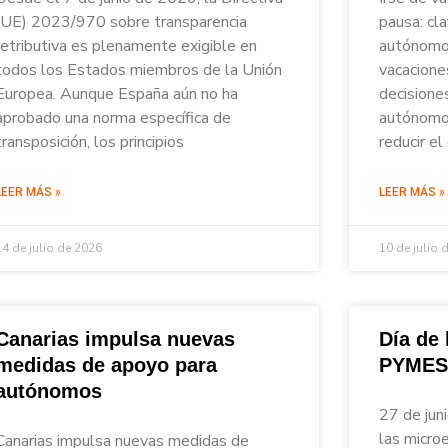
(UE) 2023/970 sobre transparencia
pausa: cl
retributiva es plenamente exigible en
autónomos
todos los Estados miembros de la Unión
vacacione
Europea. Aunque España aún no ha
decisione
aprobado una norma específica de
autónomos
transposición, los principios
reducir el
LEER MÁS »
LEER MÁS »
14 de julio de 2026
10 de julio 
Canarias impulsa nuevas
Día de
medidas de apoyo para
PYMES
autónomos
27 de jun
las micro
Canarias impulsa nuevas medidas de