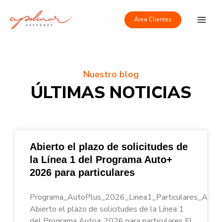
Ir
Main
al
Área Clientes
Men
contenido
Nuestro blog
ÚLTIMAS NOTICIAS
Abierto el plazo de solicitudes de
la Línea 1 del Programa Auto+
2026 para particulares
Programa_AutoPlus_2026_Linea1_Particulares_Apoli
Abierto el plazo de solicitudes de la Línea 1
del Programa Auto+ 2026 para particulares El