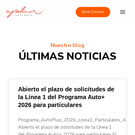
Ir
Main
al
Área Clientes
Men
contenido
Nuestro blog
ÚLTIMAS NOTICIAS
Abierto el plazo de solicitudes de
la Línea 1 del Programa Auto+
2026 para particulares
Programa_AutoPlus_2026_Linea1_Particulares_Apoli
Abierto el plazo de solicitudes de la Línea 1
del Programa Auto+ 2026 para particulares El