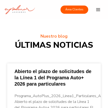
Ir
Main
al
Área Clientes
Men
contenido
Nuestro blog
ÚLTIMAS NOTICIAS
Abierto el plazo de solicitudes de
la Línea 1 del Programa Auto+
2026 para particulares
Programa_AutoPlus_2026_Linea1_Particulares_Apoli
Abierto el plazo de solicitudes de la Línea 1
del Programa Auto+ 2026 para particulares El