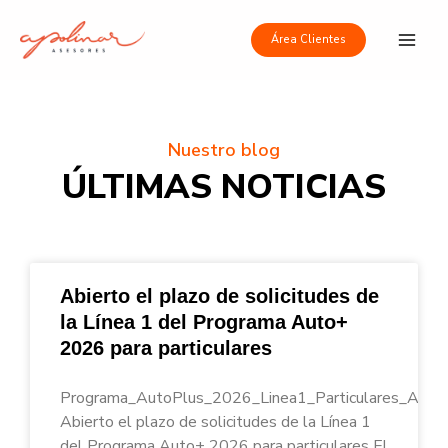
Ir
Main
al
Área Clientes
Men
contenido
Nuestro blog
ÚLTIMAS NOTICIAS
Abierto el plazo de solicitudes de
la Línea 1 del Programa Auto+
2026 para particulares
Programa_AutoPlus_2026_Linea1_Particulares_Apoli
Abierto el plazo de solicitudes de la Línea 1
del Programa Auto+ 2026 para particulares El