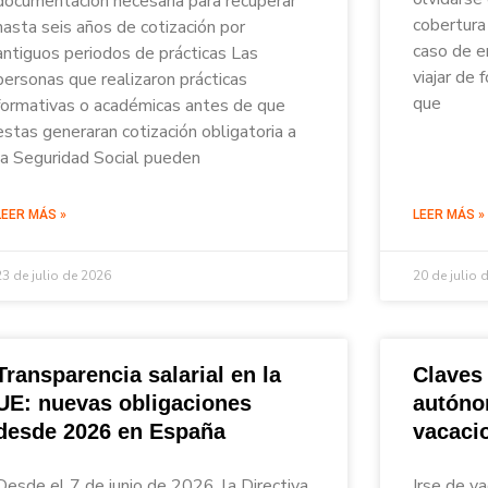
documentación necesaria para recuperar
cobertura 
hasta seis años de cotización por
caso de e
antiguos periodos de prácticas Las
viajar de
personas que realizaron prácticas
que
formativas o académicas antes de que
estas generaran cotización obligatoria a
la Seguridad Social pueden
LEER MÁS »
LEER MÁS »
23 de julio de 2026
20 de julio 
Transparencia salarial en la
Claves
UE: nuevas obligaciones
autóno
desde 2026 en España
vacaci
Desde el 7 de junio de 2026, la Directiva
Irse de va