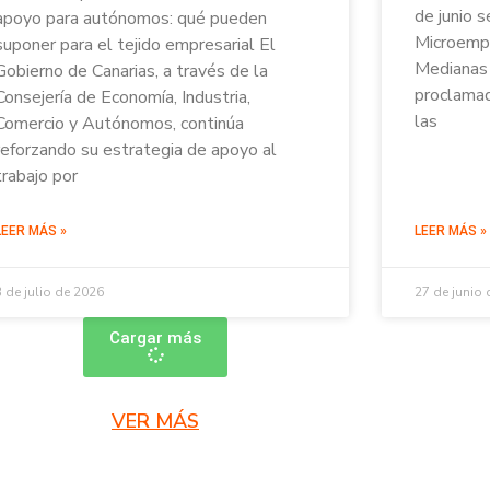
de junio s
apoyo para autónomos: qué pueden
Microempr
suponer para el tejido empresarial El
Medianas 
Gobierno de Canarias, a través de la
proclamad
Consejería de Economía, Industria,
las
Comercio y Autónomos, continúa
reforzando su estrategia de apoyo al
trabajo por
LEER MÁS »
LEER MÁS »
3 de julio de 2026
27 de junio
Cargar más
VER MÁS