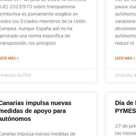
(UE) 2023/970 sobre transparencia
pausa: cl
retributiva es plenamente exigible en
autónomos
todos los Estados miembros de la Unión
vacacione
Europea. Aunque España aún no ha
decisione
aprobado una norma específica de
autónomos
transposición, los principios
reducir el
LEER MÁS »
LEER MÁS »
14 de julio de 2026
10 de julio 
Canarias impulsa nuevas
Día de
medidas de apoyo para
PYMES
autónomos
27 de jun
las micro
Canarias impulsa nuevas medidas de