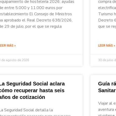
equipamiento de hostelería 2026: ayudas
compra de
de entre 5.000 y 11.000 euros por
electrific
establecimiento El Consejo de Ministros
Turismo h
ha aprobado el Real Decreto 638/2026,
Decreto 6
de 29 de julio, por el que se regula
que se re
LEER MÁS »
LEER MÁS »
3 de agosto de 2026
30 de julio 
La Seguridad Social aclara
Guía rá
cómo recuperar hasta seis
Sanita
años de cotización
Viajar al 
aventura 
La Seguridad Social detalla la
olvidarse