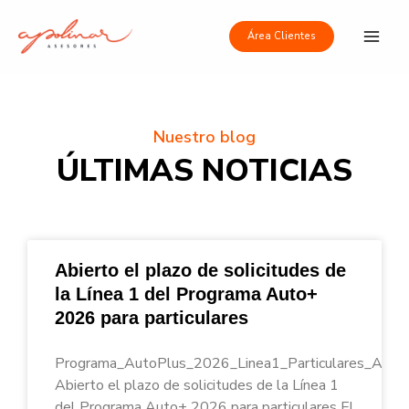
Ir
Main
al
Área Clientes
Men
contenido
Nuestro blog
ÚLTIMAS NOTICIAS
Abierto el plazo de solicitudes de
la Línea 1 del Programa Auto+
2026 para particulares
Programa_AutoPlus_2026_Linea1_Particulares_Apoli
Abierto el plazo de solicitudes de la Línea 1
del Programa Auto+ 2026 para particulares El