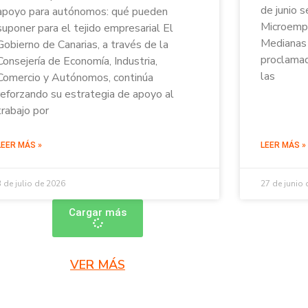
de junio s
apoyo para autónomos: qué pueden
Microempr
suponer para el tejido empresarial El
Medianas 
Gobierno de Canarias, a través de la
proclamad
Consejería de Economía, Industria,
las
Comercio y Autónomos, continúa
reforzando su estrategia de apoyo al
trabajo por
LEER MÁS »
LEER MÁS »
3 de julio de 2026
27 de junio
Cargar más
VER MÁS