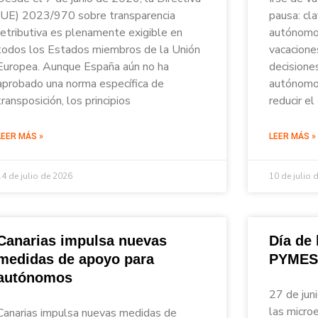
(UE) 2023/970 sobre transparencia
pausa: cl
retributiva es plenamente exigible en
autónomos
todos los Estados miembros de la Unión
vacacione
Europea. Aunque España aún no ha
decisione
aprobado una norma específica de
autónomos
transposición, los principios
reducir el
LEER MÁS »
LEER MÁS »
14 de julio de 2026
10 de julio 
Canarias impulsa nuevas
Día de
medidas de apoyo para
PYMES
autónomos
27 de jun
las micro
Canarias impulsa nuevas medidas de