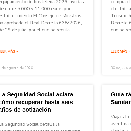
equipamiento de hostelería 2026: ayudas
compra de
de entre 5.000 y 11.000 euros por
electrific
establecimiento El Consejo de Ministros
Turismo h
ha aprobado el Real Decreto 638/2026,
Decreto 6
de 29 de julio, por el que se regula
que se re
LEER MÁS »
LEER MÁS »
3 de agosto de 2026
30 de julio 
La Seguridad Social aclara
Guía rá
cómo recuperar hasta seis
Sanita
años de cotización
Viajar al 
aventura 
La Seguridad Social detalla la
olvidarse