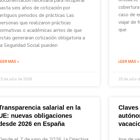
documentación necesaria para recuperar
cobertura 
hasta seis años de cotización por
caso de e
antiguos periodos de prácticas Las
viajar de
personas que realizaron prácticas
que
formativas o académicas antes de que
estas generaran cotización obligatoria a
la Seguridad Social pueden
LEER MÁS »
LEER MÁS »
23 de julio de 2026
20 de julio 
Transparencia salarial en la
Claves
UE: nuevas obligaciones
autóno
desde 2026 en España
vacaci
Desde el 7 de junio de 2026, la Directiva
Irse de va