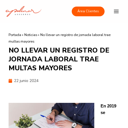
Ir
Main
al
Área Clientes
Men
contenido
Portada
»
Noticias
»
No llevar un registro de jornada laboral trae
multas mayores
NO LLEVAR UN REGISTRO DE
JORNADA LABORAL TRAE
MULTAS MAYORES
22 junio 2024
En 2019
se