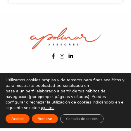
Utilizamos cookies propias y de terceros para fines analíticos y
para mostrarte publicidad personalizada en
Aviso legal
base a un perfil elaborado a partir de tus hábitos de
Política de privacidad
navegación (por ejemplo, páginas visitadas). Puedes
Política de cookies
configurar o rechazar la utilización de cookies indicándolo en el
siguiente selector:
ajustes
.
Copyright © 2026 Apolinar Asesores
Aceptar
Rechazar
Consulta de cookies