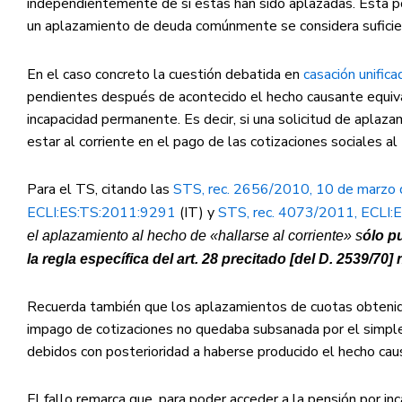
independientemente de si estas han sido aplazadas. Esta po
un aplazamiento de deuda comúnmente se considera suficient
En el caso concreto la cuestión debatida en
casación
unifica
pendientes después de acontecido el hecho causante equivale
incapacidad permanente. Es decir, si una solicitud de aplaz
estar al corriente en el pago de las cotizaciones sociales a
Para el TS, citando las
STS, rec. 2656/2010, 10 de marzo
ECLI:ES:TS:2011:9291
(IT) y
STS, rec. 4073/2011, ECLI:
el aplazamiento al hecho de
«hallarse al corriente» s
ólo p
la regla específica del art. 28 precitado [del D. 2539/70]
Recuerda también que los aplazamientos de cuotas obtenidos 
impago de cotizaciones no quedaba subsanada por el simple
debidos con posterioridad a haberse producido el hecho caus
El fallo remarca que, para poder acceder a la pensión por i