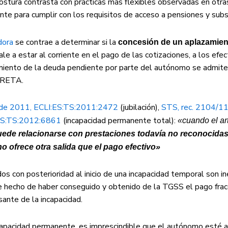
stura contrasta con prácticas más flexibles observadas en otra
e para cumplir con los requisitos de acceso a pensiones y subs
dora
se contrae a determinar si la
concesión de un aplazamie
 a estar al corriente en el pago de las cotizaciones, a los efec
amiento de la deuda pendiente por parte del autónomo se admite 
l RETA.
 de 2011, ECLI:ES:TS:2011:2472
(jubilación),
STS, rec. 2104/11
ES:TS:2012:6861
(incapacidad permanente total):
«cuando el ar
uede relacionarse con prestaciones todavía no reconocidas
 no ofrece otra salida que el pago efectivo»
con posterioridad al inicio de una incapacidad temporal son ine
 hecho de haber conseguido y obtenido de la TGSS el pago frac
ante de la incapacidad.
ncapacidad permanente, es imprescindible que el autónomo esté al