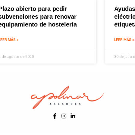
Plazo abierto para pedir
Ayudas
subvenciones para renovar
eléctri
equipamiento de hostelería
etique
LEER MÁS »
LEER MÁS »
3 de agosto de 2026
30 de julio 