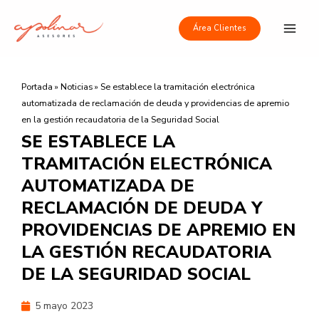
Ir
Main
al
Área Clientes
Men
contenido
Portada
»
Noticias
»
Se establece la tramitación electrónica
automatizada de reclamación de deuda y providencias de apremio
en la gestión recaudatoria de la Seguridad Social
SE ESTABLECE LA
TRAMITACIÓN ELECTRÓNICA
AUTOMATIZADA DE
RECLAMACIÓN DE DEUDA Y
PROVIDENCIAS DE APREMIO EN
LA GESTIÓN RECAUDATORIA
DE LA SEGURIDAD SOCIAL
5 mayo 2023