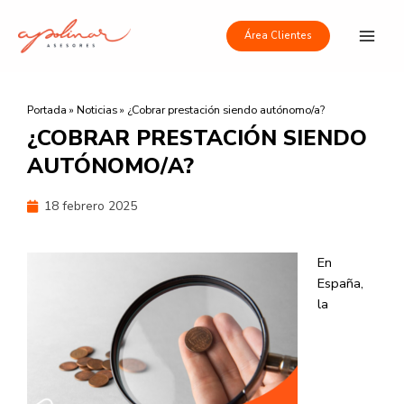
Ir
Main
al
Área Clientes
Men
contenido
Portada
»
Noticias
»
¿Cobrar prestación siendo autónomo/a?
¿COBRAR PRESTACIÓN SIENDO
AUTÓNOMO/A?
18 febrero 2025
En
España,
la