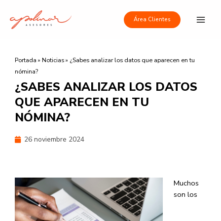
Ir
Main
al
Área Clientes
Men
contenido
Portada
»
Noticias
»
¿Sabes analizar los datos que aparecen en tu
nómina?
¿SABES ANALIZAR LOS DATOS
QUE APARECEN EN TU
NÓMINA?
26 noviembre 2024
Muchos
son los