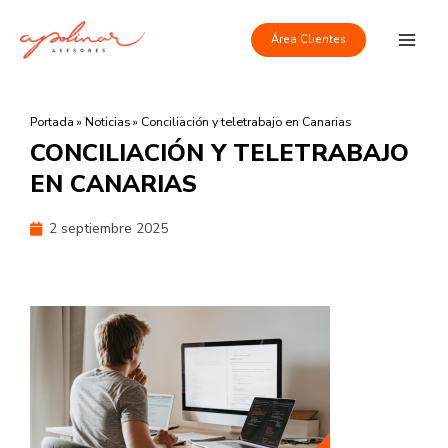
Ir
Main
al
Área Clientes
Men
contenido
Portada
»
Noticias
»
Conciliación y teletrabajo en Canarias
CONCILIACIÓN Y TELETRABAJO
EN CANARIAS
2 septiembre 2025